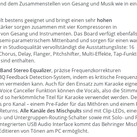
nd dem Zusammenstellen von Gesang und Musik wie in ei
lt bestens geeignet und bringt einen sehr
hohen
stärker sorgen zusammen mit vier Kompressoren in
g von Gesang und Instrumenten. Das Board verfügt ebenfall
it semi-parametrischem Mittenband und sorgen für einen w
in Studioqualität vervollständigt die Ausstattungsliste: 16
orus, Delay, Flanger, Pitchshifter, Multi-Effekte, Tap-Funkt
sind enthalten.
-Band Stereo Equalizer
, präzise Frequenzkorrekturen
BQ Feedback Detection-System, indem es kritische Frequen
en vermeiden kann. Auch für den Einsatz zum Karaoke eigne
Voice Canceller Funktion können die Vocals, also die Stimme
d so herkömmliche Titel für Karaoke verwendet werden. De
s pro Kanal – einem Pre-Fader für das Mithören und einem 
-Returns.
Alle Kanäle des Mischpults
sind mit Clip-LEDs, eine
 und Untergruppen-Routing-Schalter sowie mit Solo- und 
 integrierten USB Audio Interface kommt das Behringer Misc
Editieren von Tönen am PC ermöglicht.