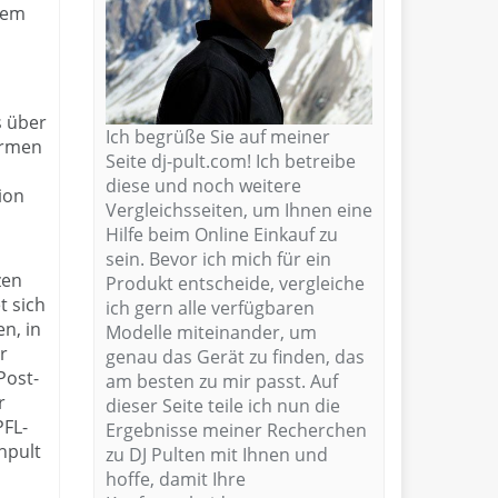
nem
s über
Ich begrüße Sie auf meiner
armen
Seite dj-pult.com! Ich betreibe
diese und noch weitere
ion
Vergleichsseiten, um Ihnen eine
Hilfe beim Online Einkauf zu
sein. Bevor ich mich für ein
zen
Produkt entscheide, vergleiche
t sich
ich gern alle verfügbaren
n, in
Modelle miteinander, um
r
genau das Gerät zu finden, das
Post-
am besten zu mir passt. Auf
r
dieser Seite teile ich nun die
PFL-
Ergebnisse meiner Recherchen
hpult
zu DJ Pulten mit Ihnen und
hoffe, damit Ihre