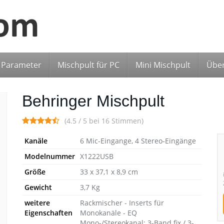
Parameter
Mischpult für PC
Mini Mischpult
Über
Behringer Mischpult
(4.5 / 5 bei 16 Stimmen)
Kanäle
6 Mic-Eingange, 4 Stereo-Eingänge
Modelnummer
X1222USB
Größe
33 x 37,1 x 8,9 cm
Gewicht
3,7 Kg
weitere
Rackmischer - Inserts für
Eigenschaften
Monokanäle - EQ
Mono-/Stereokanal: 3-Band fix / 3-