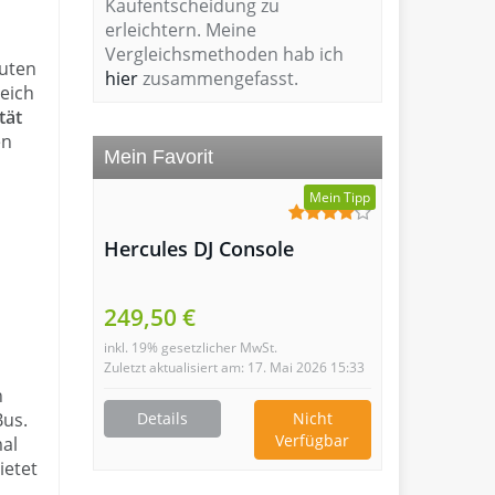
Kaufentscheidung zu
erleichtern. Meine
Vergleichsmethoden hab ich
guten
hier
zusammengefasst.
reich
tät
en
Mein Favorit
Mein Tipp
Hercules DJ Console
249,50 €
inkl. 19% gesetzlicher MwSt.
Zuletzt aktualisiert am: 17. Mai 2026 15:33
n
Details
Nicht
Bus.
Verfügbar
mal
ietet