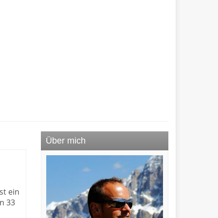
Über mich
t ein
on 33